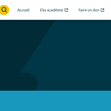
Accueil
Elix académie
Faire un don