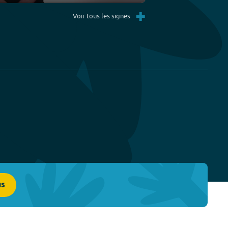
Settings
PIP
Enter
+
fullscreen
Voir tous les signes
us