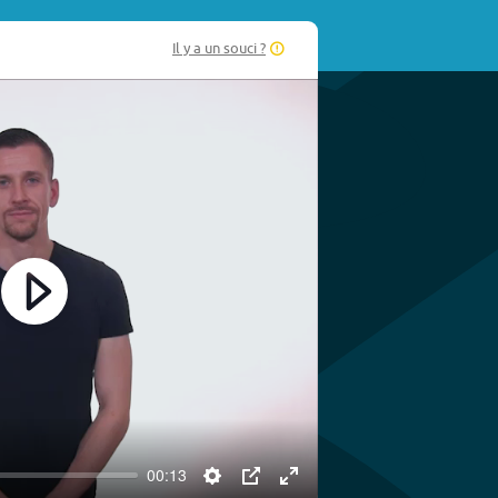
Il y a un souci ?
Play
00:13