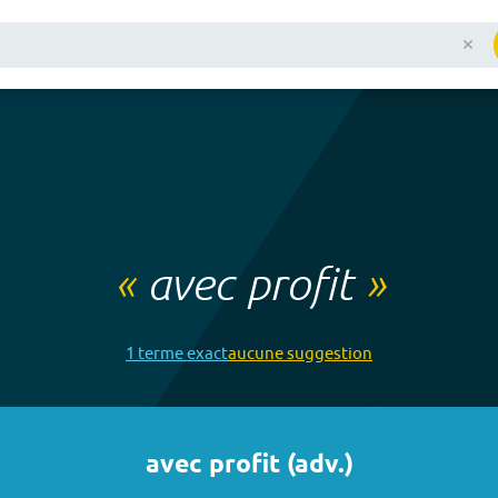
«
avec profit
»
1
terme
exact
aucune
suggestion
avec profit
(
adv.
)