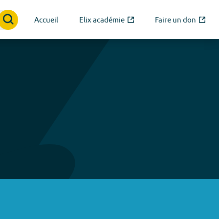
Accueil
Elix académie
Faire un don