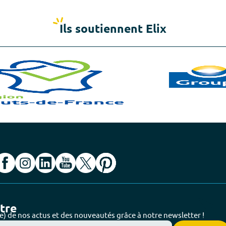
Ils soutiennent Elix
ttre
e) de nos actus et des nouveautés grâce à notre newsletter !