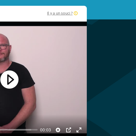
Il y a un souci ?
Play
00:03