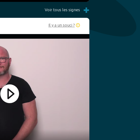
Settings
PIP
Enter
+
fullscreen
Voir tous les signes
Il y a un souci ?
Play