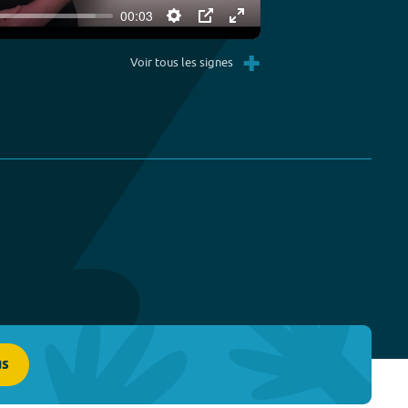
00:03
Settings
PIP
Enter
+
fullscreen
Voir tous les signes
us