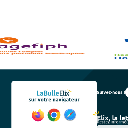
Suivez-nous !
sur votre navigateur
Elix, la le
Restez informé(