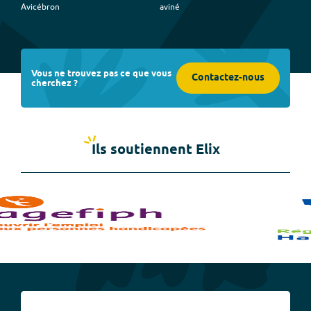
Avicébron
aviné
Vous ne trouvez pas ce que vous
Contactez-nous
cherchez ?
Ils soutiennent Elix