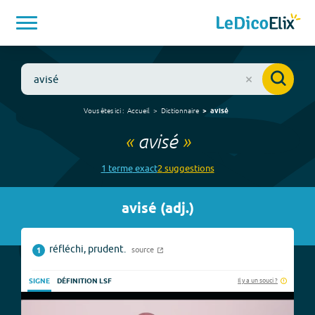
Vous êtes ici :
Accueil
Dictionnaire
avisé
«
avisé
»
1
terme
exact
2
suggestion
s
avisé
(
adj.
)
réfléchi, prudent.
source
1
Il y a un souci ?
SIGNE
DÉFINITION LSF