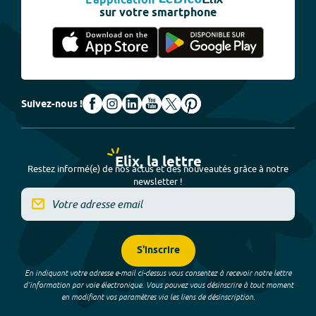
L'application
sur votre smartphone
Suivez-nous !
Elix, la lettre
Restez informé(e) de nos actus et des nouveautés grâce à notre
newsletter !
S'inscrire
En indiquant votre adresse e-mail ci-dessus vous consentez à recevoir notre lettre
d’information par voie électronique. Vous pouvez vous désinscrire à tout moment
en modifiant vos paramètres via les liens de désinscription.