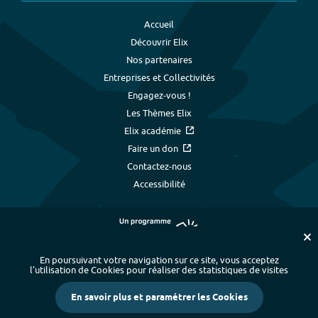
Accueil
Découvrir Elix
Nos partenaires
Entreprises et Collectivités
Engagez-vous !
Les Thèmes Elix
Elix académie
Faire un don
Contactez-nous
Accessibilité
En poursuivant votre navigation sur ce site, vous acceptez
l’utilisation de Cookies pour réaliser des statistiques de visites
Plan du site
-
Index alphabétique
-
En savoir plus et paramétrer les Cookies
Mentions légales et données personnelles
-
Paramétrer les cookies
-
Crédits