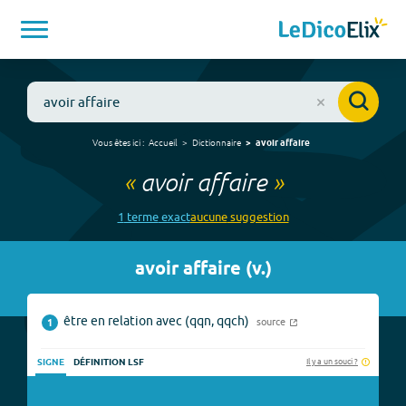
Vous êtes ici :
Accueil
Dictionnaire
avoir affaire
«
avoir affaire
»
1
terme
exact
aucune
suggestion
avoir affaire
(
v.
)
être en relation avec (qqn, qqch)
source
1
Il y a un souci ?
SIGNE
DÉFINITION LSF