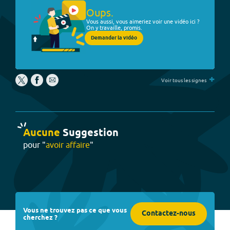
Oups.
Vous aussi, vous aimeriez voir une vidéo ici ?
On y travaille, promis.
Demander la vidéo
+
Voir tous les signes
Aucune
Suggestion
pour "
avoir affaire
"
Vous ne trouvez pas ce que vous
Contactez-nous
cherchez ?