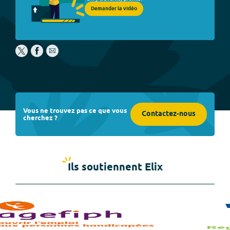
Demander la vidéo
Vous ne trouvez pas ce que vous
Contactez-nous
cherchez ?
Ils soutiennent Elix