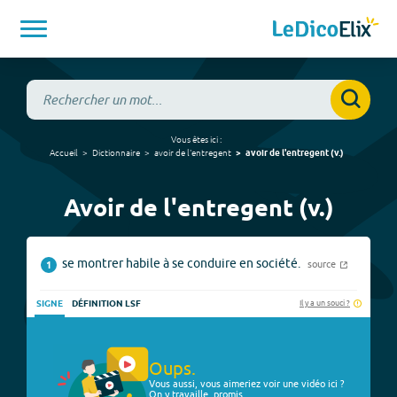
Vous êtes ici :
Accueil
Dictionnaire
avoir de l'entregent
avoir de l'entregent
(
v.
)
Avoir de l'entregent (v.)
se montrer habile à se conduire en société.
source
1
Il y a un souci ?
SIGNE
DÉFINITION LSF
Oups.
Vous aussi, vous aimeriez voir une vidéo ici ?
On y travaille, promis.