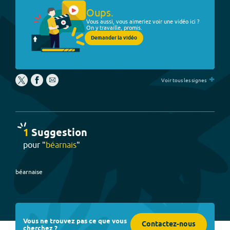
Oups.
Vous aussi, vous aimeriez voir une vidéo ici ?
On y travaille, promis.
Demander la vidéo
+
Voir tous les signes
1
Suggestion
pour "
béarnais
"
béarnaise
Vous ne trouvez pas ce que vous
Contactez-nous
cherchez ?