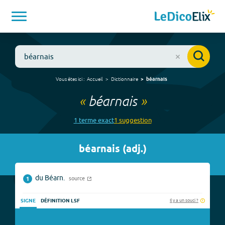
Vous êtes ici :
Accueil
Dictionnaire
béarnais
«
béarnais
»
1
terme
exact
1
suggestion
béarnais
(
adj.
)
du Béarn.
source
1
Il y a un souci ?
SIGNE
DÉFINITION LSF