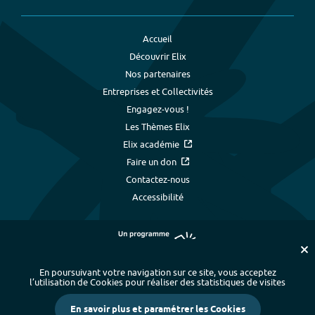
Accueil
Découvrir Elix
Nos partenaires
Entreprises et Collectivités
Engagez-vous !
Les Thèmes Elix
Elix académie
Faire un don
Contactez-nous
Accessibilité
En poursuivant votre navigation sur ce site, vous acceptez
l’utilisation de Cookies pour réaliser des statistiques de visites
Plan du site
-
Index alphabétique
-
En savoir plus et paramétrer les Cookies
Mentions légales et données personnelles
-
Paramétrer les cookies
-