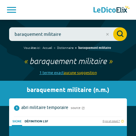
Vous êtes ici :
Accueil
Dictionnaire
baraquement militaire
«
baraquement militaire
»
1
terme
exact
aucune
suggestion
baraquement militaire
(
n.m.
)
abri militaire temporaire
source
1
Il y a un souci ?
SIGNE
DÉFINITION LSF