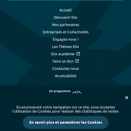
Accueil
Découvrir Elix
Nos partenaires
Entreprises et Collectivités
Engagez-vous !
Les Thèmes Elix
Elix académie
Faire un don
Contactez-nous
Accessibilité
En poursuivant votre navigation sur ce site, vous acceptez
l’utilisation de Cookies pour réaliser des statistiques de visites
Plan du site
-
Index alphabétique
-
En savoir plus et paramétrer les Cookies
Mentions légales et données personnelles
-
Paramétrer les cookies
-
Crédits