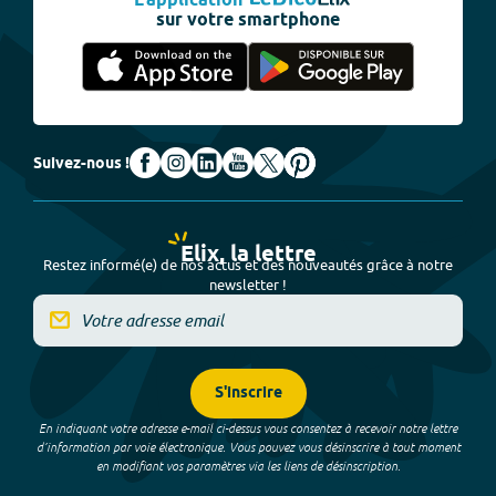
L'application
sur votre smartphone
Suivez-nous !
Elix, la lettre
Restez informé(e) de nos actus et des nouveautés grâce à notre
newsletter !
S'inscrire
En indiquant votre adresse e-mail ci-dessus vous consentez à recevoir notre lettre
d’information par voie électronique. Vous pouvez vous désinscrire à tout moment
en modifiant vos paramètres via les liens de désinscription.