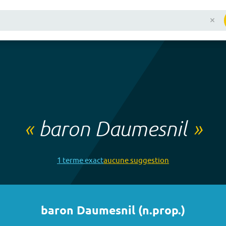
«
baron Daumesnil
»
1
terme
exact
aucune
suggestion
baron Daumesnil
(
n.prop.
)