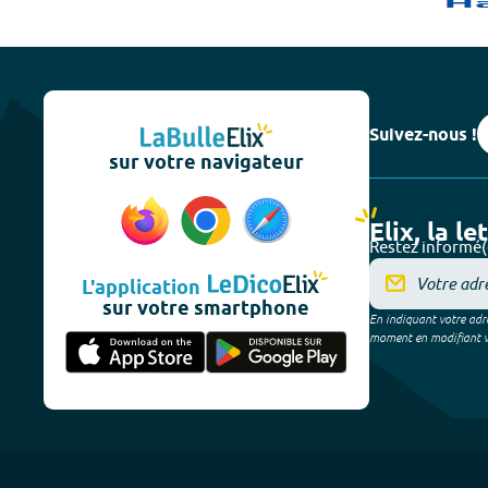
Suivez-nous !
sur votre navigateur
Elix, la le
Restez informé(
L'application
sur votre smartphone
En indiquant votre adre
moment en modifiant vos