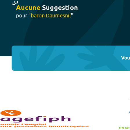
Aucune
Suggestion
pour "
baron Daumesnil
"
Vou