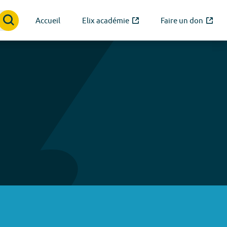
Accueil
Elix académie
Faire un don