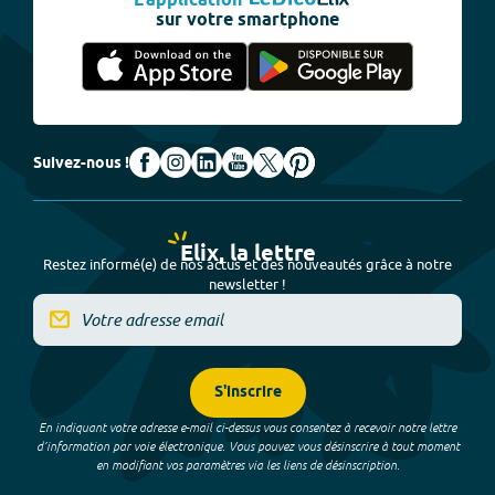
L'application
sur votre smartphone
Suivez-nous !
Elix, la lettre
Restez informé(e) de nos actus et des nouveautés grâce à notre
newsletter !
S'inscrire
En indiquant votre adresse e-mail ci-dessus vous consentez à recevoir notre lettre
d’information par voie électronique. Vous pouvez vous désinscrire à tout moment
en modifiant vos paramètres via les liens de désinscription.