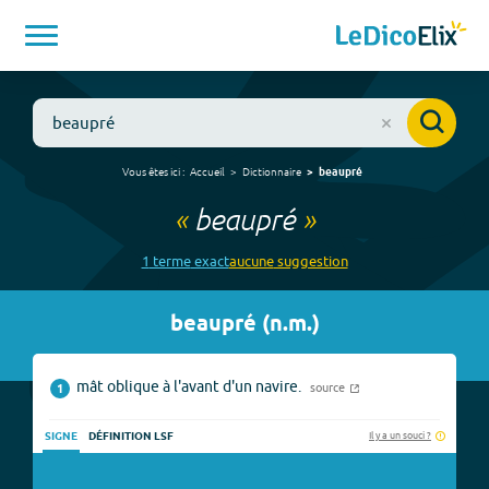
Vous êtes ici :
Accueil
Dictionnaire
beaupré
«
beaupré
»
1
terme
exact
aucune
suggestion
beaupré
(
n.m.
)
mât oblique à l'avant d'un navire.
source
1
Il y a un souci ?
SIGNE
DÉFINITION LSF