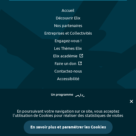
Accueil
Découvrir Elix
Nos partenaires
Entreprises et Collectivités
Engagez-vous !
Les Thèmes Elix
Elix académie
Faire un don
Contactez-nous
Accessibilité
En poursuivant votre navigation sur ce site, vous acceptez
l’utilisation de Cookies pour réaliser des statistiques de visites
Plan du site
-
Index alphabétique
-
En savoir plus et paramétrer les Cookies
Mentions légales et données personnelles
-
Paramétrer les cookies
-
Crédits