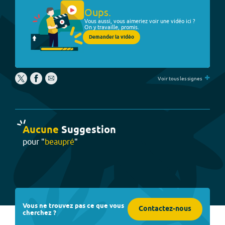
Oups.
Vous aussi, vous aimeriez voir une vidéo ici ?
On y travaille, promis.
Demander la vidéo
+
Voir tous les signes
Aucune
Suggestion
pour "
beaupré
"
Vous ne trouvez pas ce que vous
Contactez-nous
cherchez ?