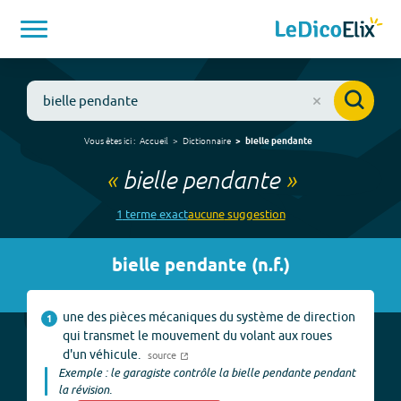
Vous êtes ici :
Accueil
Dictionnaire
bielle pendante
«
bielle pendante
»
1
terme
exact
aucune
suggestion
bielle pendante
(
n.f.
)
une des pièces mécaniques du système de direction
1
qui transmet le mouvement du volant aux roues
d'un véhicule.
source
Exemple : le garagiste contrôle la bielle pendante pendant
la révision.