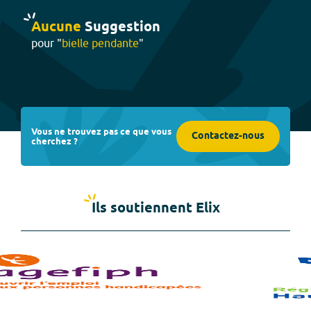
Aucune
Suggestion
pour "
bielle pendante
"
Vous ne trouvez pas ce que vous
Contactez-nous
cherchez ?
Ils soutiennent Elix