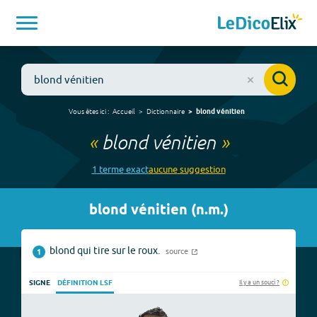
Vous êtes ici :
Accueil
Dictionnaire
blond vénitien
«
blond vénitien
»
1
terme
exact
aucune
suggestion
blond vénitien
(
n.m.
)
blond qui tire sur le roux.
source
1
Il y a un souci ?
SIGNE
DÉFINITION LSF