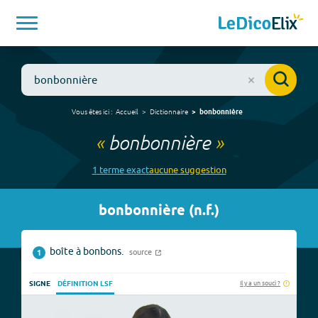
Vous êtes ici :
Accueil
Dictionnaire
bonbonnière
«
bonbonnière
»
1
terme
exact
aucune
suggestion
bonbonnière
(
n.f.
)
boîte à bonbons.
source
1
Il y a un souci ?
SIGNE
DÉFINITION LSF