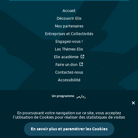
Accueil
Découvrir Elix
Nos partenaires
Entreprises et Collectivités
Engagez-vous !
Les Thèmes Elix
Elix académie
Faire un don
Contactez-nous
Accessibilité
En poursuivant votre navigation sur ce site, vous acceptez
l’utilisation de Cookies pour réaliser des statistiques de visites
Plan du site
-
Index alphabétique
-
En savoir plus et paramétrer les Cookies
Mentions légales et données personnelles
-
Paramétrer les cookies
-
Crédits