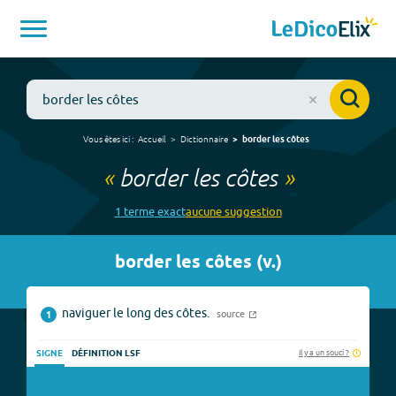
Vous êtes ici :
Accueil
Dictionnaire
border les côtes
«
border les côtes
»
1
terme
exact
aucune
suggestion
border les côtes
(
v.
)
naviguer le long des côtes.
source
1
Il y a un souci ?
SIGNE
DÉFINITION LSF