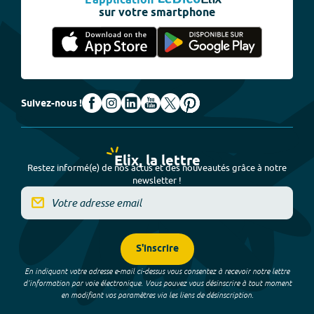
L'application
sur votre smartphone
Suivez-nous !
Elix, la lettre
Restez informé(e) de nos actus et des nouveautés grâce à notre
newsletter !
S'inscrire
En indiquant votre adresse e-mail ci-dessus vous consentez à recevoir notre lettre
d’information par voie électronique. Vous pouvez vous désinscrire à tout moment
en modifiant vos paramètres via les liens de désinscription.