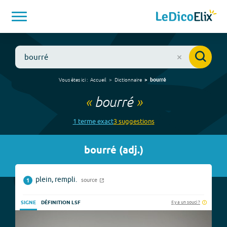
Vous êtes ici :
Accueil
Dictionnaire
bourré
«
bourré
»
1
terme
exact
3
suggestion
s
bourré
(
adj.
)
plein, rempli.
source
1
Il y a un souci ?
SIGNE
DÉFINITION LSF