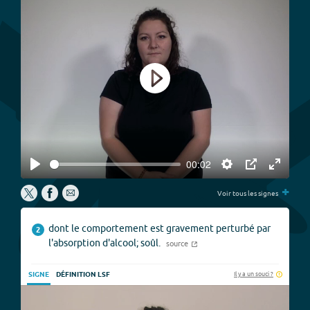
Play
00:02
Play
Settings
PIP
Enter
+
fullscree
Voir tous les signes
dont le comportement est gravement perturbé par
2
l'absorption d'alcool; soûl.
source
Il y a un souci ?
SIGNE
DÉFINITION LSF