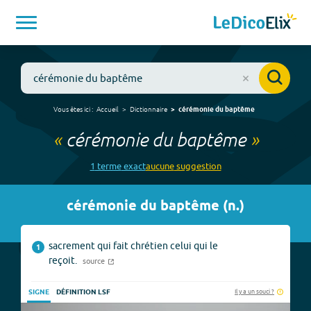
Vous êtes ici :
Accueil
Dictionnaire
cérémonie du baptême
«
cérémonie du baptême
»
1
terme
exact
aucune
suggestion
cérémonie du baptême
(
n.
)
sacrement qui fait chrétien celui qui le
1
reçoit.
source
Il y a un souci ?
SIGNE
DÉFINITION LSF