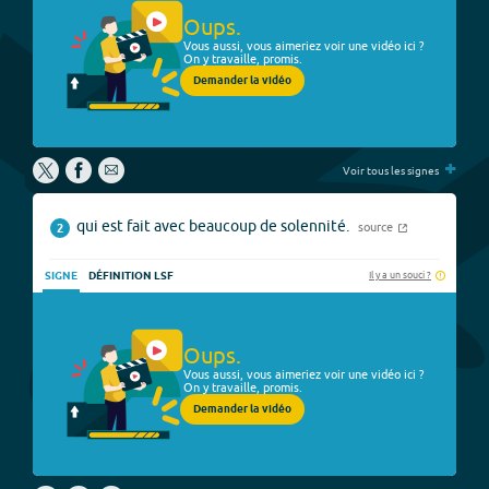
Oups.
Vous aussi, vous aimeriez voir une vidéo ici ?
On y travaille, promis.
Demander la vidéo
+
Voir tous les signes
qui est fait avec beaucoup de solennité.
source
2
Il y a un souci ?
SIGNE
DÉFINITION LSF
Oups.
Vous aussi, vous aimeriez voir une vidéo ici ?
On y travaille, promis.
Demander la vidéo