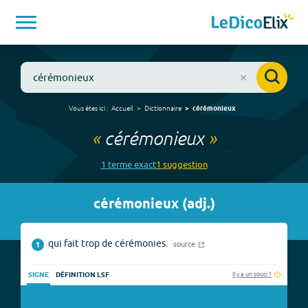
Vous êtes ici :
Accueil
Dictionnaire
cérémonieux
«
cérémonieux
»
1
terme
exact
1
suggestion
cérémonieux
(
adj.
)
qui fait trop de cérémonies.
source
1
Il y a un souci ?
SIGNE
DÉFINITION LSF