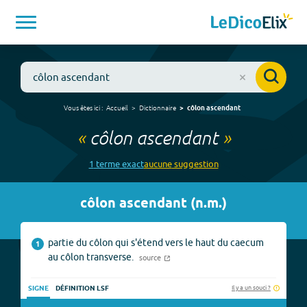
Vous êtes ici :
Accueil
Dictionnaire
côlon ascendant
«
côlon ascendant
»
1
terme
exact
aucune
suggestion
côlon ascendant
(
n.m.
)
partie du côlon qui s'étend vers le haut du caecum
1
au côlon transverse.
source
Il y a un souci ?
SIGNE
DÉFINITION LSF