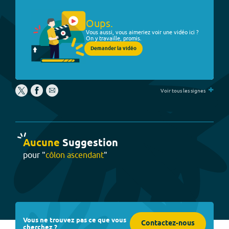
Oups.
Vous aussi, vous aimeriez voir une vidéo ici ?
On y travaille, promis.
Demander la vidéo
+
Voir tous les signes
Aucune
Suggestion
pour "
côlon ascendant
"
Vous ne trouvez pas ce que vous
Contactez-nous
cherchez ?