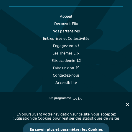
Accueil
Découvrir Elix
Nos partenaires
Entreprises et Collectivités
Engagez-vous !
Les Thèmes Elix
Elix académie
Faire un don
Contactez-nous
Accessibilité
En poursuivant votre navigation sur ce site, vous acceptez
l’utilisation de Cookies pour réaliser des statistiques de visites
Plan du site
-
Index alphabétique
-
En savoir plus et paramétrer les Cookies
Mentions légales et données personnelles
-
Paramétrer les cookies
-