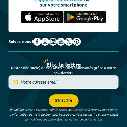
L'application
sur votre smartphone
Suivez-nous !
Elix, la lettre
Restez informé(e) de nos actus et des nouveautés grâce à notre
newsletter !
S'inscrire
En indiquant votre adresse e-mail ci-dessus vous consentez à recevoir notre lettre
d’information par voie électronique. Vous pouvez vous désinscrire à tout moment
en modifiant vos paramètres via les liens de désinscription.