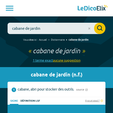
Vous êtes ici :
Accueil
Dictionnaire
cabane de jardin
«
cabane de jardin
»
1
terme
exact
aucune
suggestion
cabane de jardin
(
n.f.
)
cabane, abri pour stocker des outils.
source
1
Il y a un souci ?
SIGNE
DÉFINITION LSF