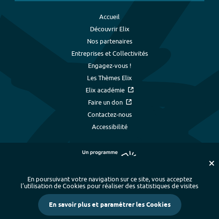
Accueil
Découvrir Elix
Nos partenaires
Entreprises et Collectivités
Engagez-vous !
Les Thèmes Elix
Elix académie
Faire un don
Contactez-nous
Accessibilité
En poursuivant votre navigation sur ce site, vous acceptez
l’utilisation de Cookies pour réaliser des statistiques de visites
Plan du site
-
Index alphabétique
-
En savoir plus et paramétrer les Cookies
Mentions légales et données personnelles
-
Paramétrer les cookies
-
Crédits