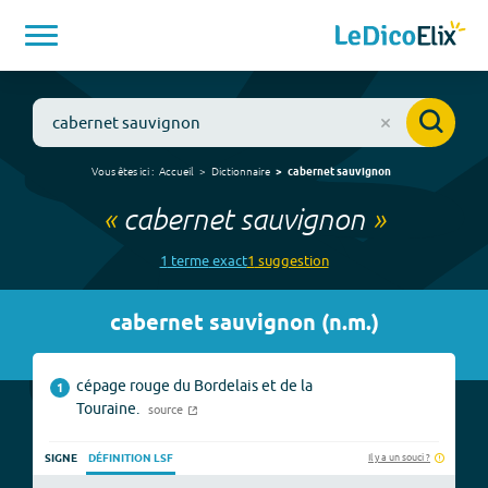
Vous êtes ici :
Accueil
Dictionnaire
cabernet sauvignon
«
cabernet sauvignon
»
1
terme
exact
1
suggestion
cabernet sauvignon
(
n.m.
)
cépage rouge du Bordelais et de la
1
Touraine.
source
Il y a un souci ?
SIGNE
DÉFINITION LSF