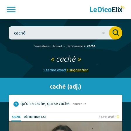
Vous êtes ici :
Accueil
Dictionnaire
caché
«
caché
»
1
terme
exact
1
suggestion
caché
(
adj.
)
qu'on a caché; qui se cache.
source
1
Il y a un souci ?
SIGNE
DÉFINITION LSF