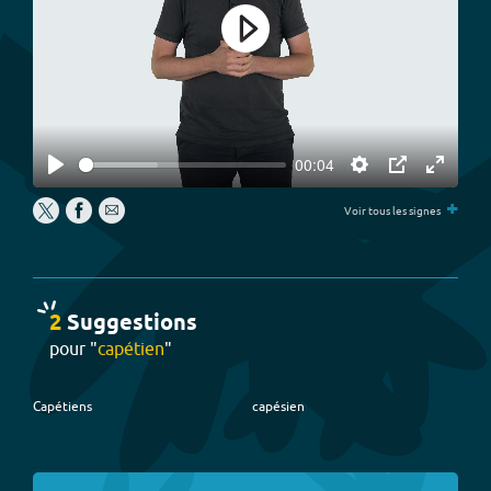
Play
00:04
Play
Settings
PIP
Enter
+
fullscree
Voir tous les signes
2
Suggestion
s
pour "
capétien
"
Capétiens
capésien