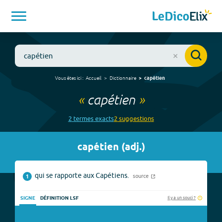
Vous êtes ici :
Accueil
Dictionnaire
capétien
«
capétien
»
2
terme
s
exact
s
2
suggestion
s
capétien
(
adj.
)
qui se rapporte aux Capétiens.
source
1
Il y a un souci ?
SIGNE
DÉFINITION LSF