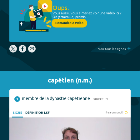
Oups.
Vous aussi, vous aimeriez voir une vidéo ici ?
On y travaille, promis.
Demander la vidéo
+
Voir tous les signes
capétien
(
n.m.
)
membre de la dynastie capétienne.
source
1
Il y a un souci ?
SIGNE
DÉFINITION LSF