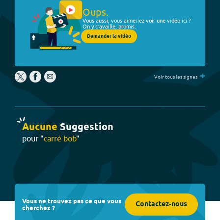
Oups.
Vous aussi, vous aimeriez voir une vidéo ici ?
On y travaille, promis.
Demander la vidéo
+
Voir tous les signes
Aucune
Suggestion
pour "
carré bob
"
Vous ne trouvez pas ce que vous
Contactez-nous
cherchez ?