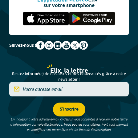
L'application
sur votre smartphone
Suivez-nous !
Elix, la lettre
Restez informé(e) de nos actus et des nouveautés grâce à notre
newsletter !
S'inscrire
En indiquant votre adresse e-mail ci-dessus vous consentez à recevoir notre lettre
d’information par voie électronique. Vous pouvez vous désinscrire à tout moment
en modifiant vos paramètres via les liens de désinscription.