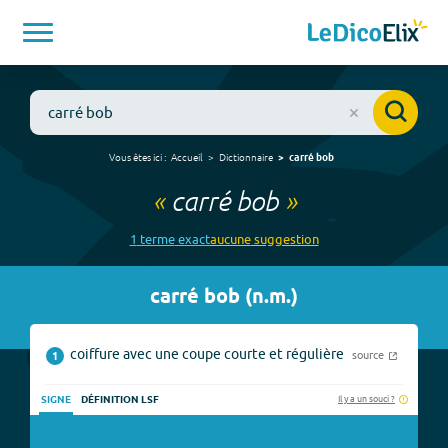
Vous êtes ici :
Accueil
Dictionnaire
carré bob
«
carré bob
»
1
terme
exact
aucune
suggestion
carré bob
(
n.m.
)
coiffure avec une coupe courte et régulière
source
1
Il y a un souci ?
SIGNE
DÉFINITION LSF