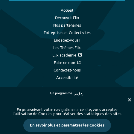
Accueil
Découvrir Elix
Nos partenaires
Entreprises et Collectivités
Engagez-vous !
Les Thèmes Elix
Elix académie
Faire un don
Contactez-nous
Accessibilité
En poursuivant votre navigation sur ce site, vous acceptez
l’utilisation de Cookies pour réaliser des statistiques de visites
Plan du site
-
Index alphabétique
-
En savoir plus et paramétrer les Cookies
Mentions légales et données personnelles
-
Paramétrer les cookies
-
Crédits