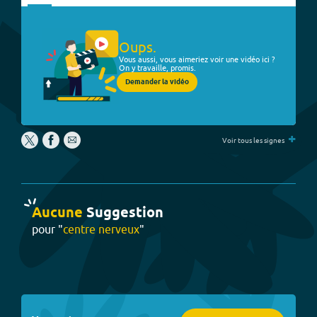
Oups.
Vous aussi, vous aimeriez voir une vidéo ici ?
On y travaille, promis.
Demander la vidéo
+
Voir tous les signes
Aucune
Suggestion
pour "
centre nerveux
"