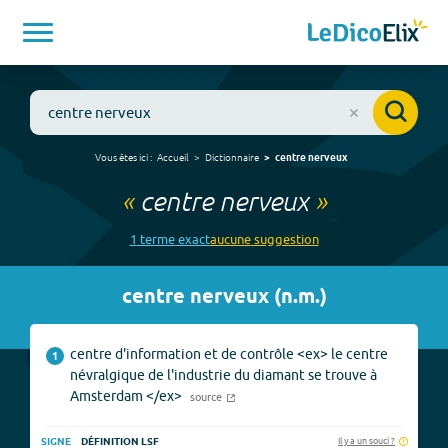
Vous êtes ici :
Accueil
Dictionnaire
centre nerveux
«
centre nerveux
»
1
terme
exact
aucune
suggestion
centre nerveux
(
n.m.
)
centre d'information et de contrôle <ex> le centre
1
névralgique de l'industrie du diamant se trouve à
Amsterdam </ex>
source
Il y a un souci ?
SIGNE
DÉFINITION LSF