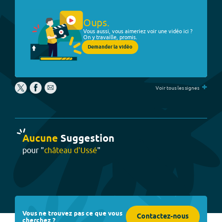
Oups.
Vous aussi, vous aimeriez voir une vidéo ici ?
On y travaille, promis.
Demander la vidéo
+
Voir tous les signes
Aucune
Suggestion
pour "
château d'Ussé
"
Vous ne trouvez pas ce que vous
Contactez-nous
cherchez ?