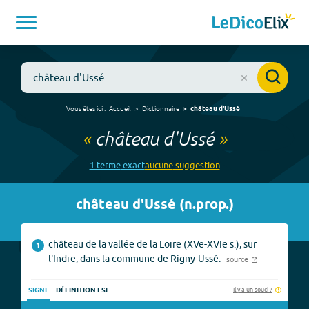
Vous êtes ici :
Accueil
Dictionnaire
château d'Ussé
«
château d'Ussé
»
1
terme
exact
aucune
suggestion
château d'Ussé
(
n.prop.
)
château de la vallée de la Loire (XVe-XVIe s.), sur
1
l'Indre, dans la commune de Rigny-Ussé.
source
Il y a un souci ?
SIGNE
DÉFINITION LSF