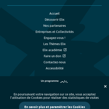
Accueil
Découvrir Elix
Nos partenaires
Entreprises et Collectivités
Engagez-vous !
Les Thèmes Elix
Elix académie
Faire un don
Contactez-nous
Accessibilité
En poursuivant votre navigation sur ce site, vous acceptez
l’utilisation de Cookies pour réaliser des statistiques de visites
Plan du site
-
Index alphabétique
-
En savoir plus et paramétrer les Cookies
Mentions légales et données personnelles
-
Paramétrer les cookies
-