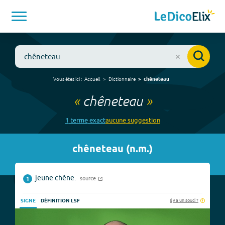
Vous êtes ici :
Accueil
Dictionnaire
chêneteau
«
chêneteau
»
1
terme
exact
aucune
suggestion
chêneteau
(
n.m.
)
jeune chêne.
source
1
Il y a un souci ?
SIGNE
DÉFINITION LSF