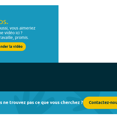
ps.
ussi, vous aimeriez
ne vidéo ici ?
ravaille, promis.
nder la vidéo
s ne trouvez pas ce que vous cherchez ?
Contactez-no