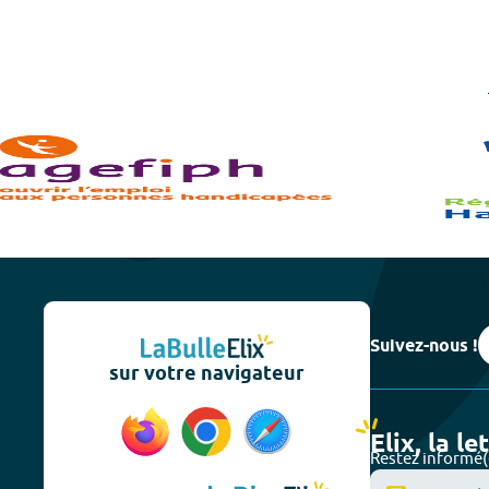
Suivez-nous !
sur votre navigateur
Elix, la le
Restez informé(