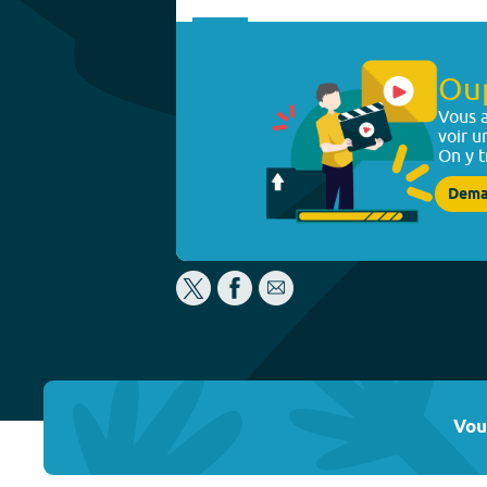
Ou
Vous a
voir u
On y t
Dema
Vou