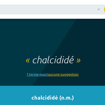
«
chalcididé
»
1
terme
exact
aucune
suggestion
chalcididé
(
n.m.
)