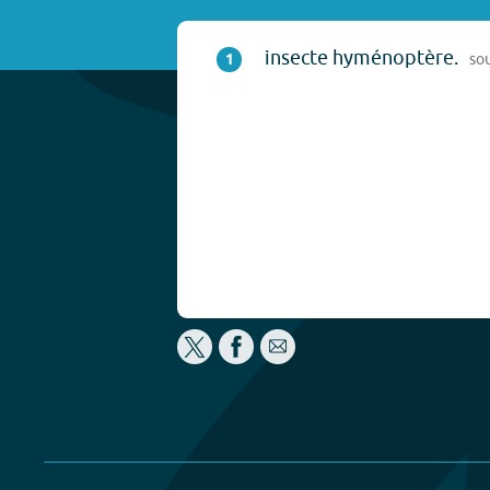
insecte hyménoptère.
1
so