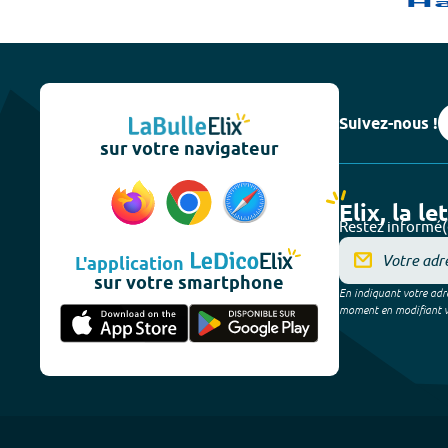
Suivez-nous !
sur votre navigateur
Elix, la le
Restez informé(
L'application
sur votre smartphone
En indiquant votre adre
moment en modifiant vos