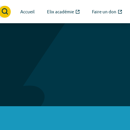
Accueil
Elix académie
Faire un don