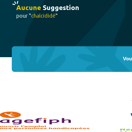
Aucune
Suggestion
pour "
chalcididé
"
Vou