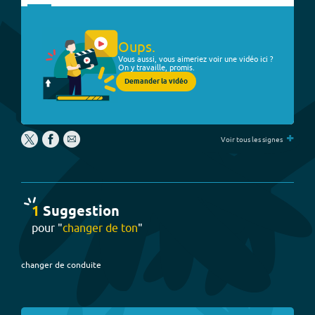
Oups.
Vous aussi, vous aimeriez voir une vidéo ici ?
On y travaille, promis.
Demander la vidéo
+
Voir tous les signes
1
Suggestion
pour "
changer de ton
"
changer de conduite