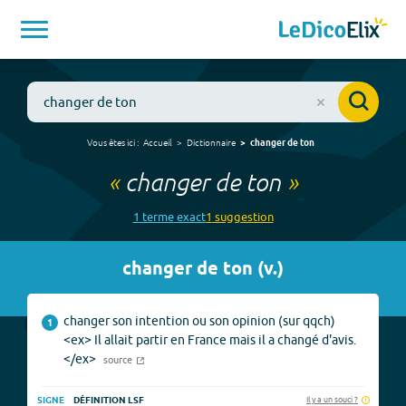
Vous êtes ici :
Accueil
Dictionnaire
changer de ton
«
changer de ton
»
1
terme
exact
1
suggestion
changer de ton
(
v.
)
changer son intention ou son opinion (sur qqch)
1
<ex> Il allait partir en France mais il a changé d'avis.
</ex>
source
Il y a un souci ?
SIGNE
DÉFINITION LSF