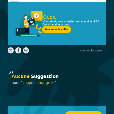
Oups.
Vous aussi, vous aimeriez voir une vidéo ici ?
On y travaille, promis.
Demander la vidéo
+
Voir tous les signes
Aucune
Suggestion
pour "
chapeau hongrois
"