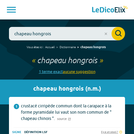
Vous êtes ici :
Accueil
Dictionnaire
chapeau hongrois
«
chapeau hongrois
»
1
terme
exact
aucune
suggestion
chapeau hongrois
(
n.m.
)
crustacé cirripède commun dont la carapace à la
1
forme pyramidale lui vaut son nom commun de "
chapeau chinois ".
source
Il y a un souci ?
SIGNE
DÉFINITION LSF