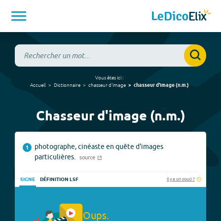
Vous êtes ici :
Accueil
Dictionnaire
chasseur d'image
chasseur d'image
(
n.m.
)
Chasseur d'image (n.m.)
photographe, cinéaste en quête d'images
1
particulières.
source
Il y a un souci ?
SIGNE
DÉFINITION LSF
Oups.