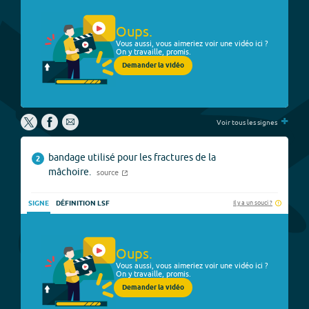
Oups.
Vous aussi, vous aimeriez voir une vidéo ici ?
On y travaille, promis.
Demander la vidéo
+
Voir tous les signes
bandage utilisé pour les fractures de la
2
mâchoire.
source
Il y a un souci ?
SIGNE
DÉFINITION LSF
Oups.
Vous aussi, vous aimeriez voir une vidéo ici ?
On y travaille, promis.
Demander la vidéo