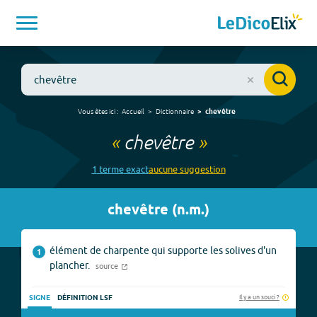
Vous êtes ici :
Accueil
Dictionnaire
chevêtre
«
chevêtre
»
1
terme
exact
aucune
suggestion
chevêtre
(
n.m.
)
élément de charpente qui supporte les solives d'un
1
plancher.
source
Il y a un souci ?
SIGNE
DÉFINITION LSF