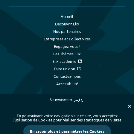
Accueil
Découvrir Elix
Nos partenaires
Entreprises et Collectivités
Engagez-vous !
Les Thèmes Elix
Elix académie
Faire un don
Contactez-nous
Accessibilité
En poursuivant votre navigation sur ce site, vous acceptez
l’utilisation de Cookies pour réaliser des statistiques de visites
Plan du site
-
Index alphabétique
-
En savoir plus et paramétrer les Cookies
Mentions légales et données personnelles
-
Paramétrer les cookies
-