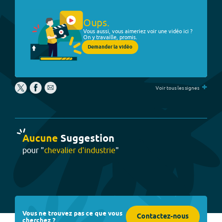
Oups.
Vous aussi, vous aimeriez voir une vidéo ici ?
On y travaille, promis.
Demander la vidéo
+
Voir tous les signes
Aucune
Suggestion
pour "
chevalier d'industrie
"
Vous ne trouvez pas ce que vous
Contactez-nous
cherchez ?