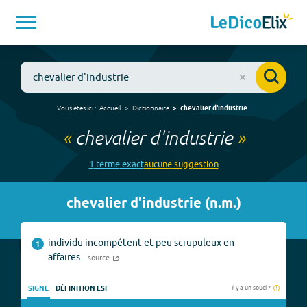
Vous êtes ici :
Accueil
Dictionnaire
chevalier d'industrie
«
chevalier d'industrie
»
1
terme
exact
aucune
suggestion
chevalier d'industrie
(
n.m.
)
individu incompétent et peu scrupuleux en
1
affaires.
source
Il y a un souci ?
SIGNE
DÉFINITION LSF