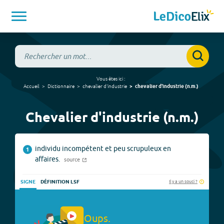
Vous êtes ici :
Accueil
Dictionnaire
chevalier d'industrie
chevalier d'industrie
(
n.m.
)
Chevalier d'industrie (n.m.)
individu incompétent et peu scrupuleux en
1
affaires.
source
Il y a un souci ?
SIGNE
DÉFINITION LSF
Oups.