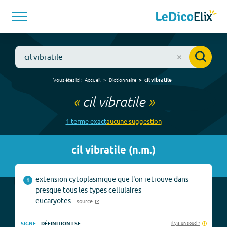
Vous êtes ici :
Accueil
Dictionnaire
cil vibratile
«
cil vibratile
»
1
terme
exact
aucune
suggestion
cil vibratile
(
n.m.
)
extension cytoplasmique que l'on retrouve dans
1
presque tous les types cellulaires
eucaryotes.
source
Il y a un souci ?
SIGNE
DÉFINITION LSF