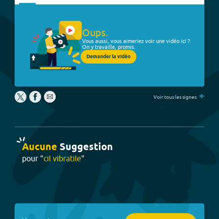
Oups.
Vous aussi, vous aimeriez voir une vidéo ici ?
On y travaille, promis.
Demander la vidéo
+
Voir tous les signes
Aucune
Suggestion
pour "
cil vibratile
"