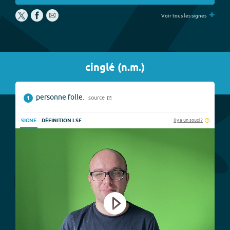
+
Voir tous les signes
cinglé
(
n.m.
)
personne folle.
source
1
Il y a un souci ?
SIGNE
DÉFINITION LSF
Play