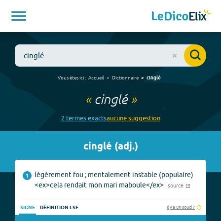
Vous êtes ici :
Accueil
Dictionnaire
cinglé
«
cinglé
»
2
terme
s
exact
s
aucune
suggestion
cinglé
(
adj.
)
légèrement fou ; mentalement instable (populaire)
1
<ex>cela rendait mon mari maboule</ex>
source
Il y a un souci ?
SIGNE
DÉFINITION LSF