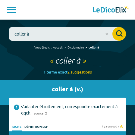
Vous êtes ici :
Accueil
Dictionnaire
coller à
«
coller à
»
1
terme
exact
2
suggestion
s
coller à
(
v.
)
s'adapter étroitement, correspondre exactement à
1
qqch.
source
Il y a un souci ?
SIGNE
DÉFINITION LSF