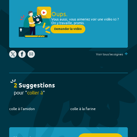
Oups.
Vous aussi, vous aimeriez voir une vidéo ici ?
On y travaille, promis.
Demander la vidéo
+
Voir tous les signes
2
Suggestion
s
pour "
coller à
"
colle à l'amidon
colle à la farine