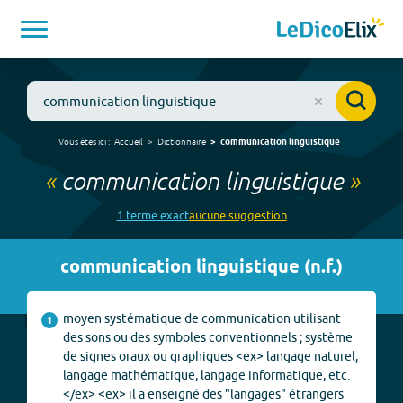
Vous êtes ici :
Accueil
Dictionnaire
communication linguistique
«
communication linguistique
»
1
terme
exact
aucune
suggestion
communication linguistique
(
n.f.
)
moyen systématique de communication utilisant
1
des sons ou des symboles conventionnels ; système
de signes oraux ou graphiques <ex> langage naturel,
langage mathématique, langage informatique, etc.
</ex> <ex> il a enseigné des "langages" étrangers