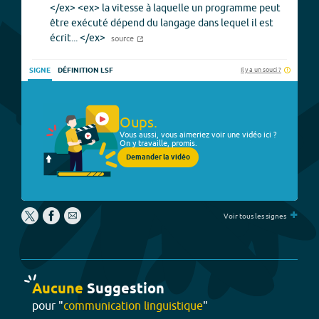
</ex> <ex> la vitesse à laquelle un programme peut
être exécuté dépend du langage dans lequel il est
écrit... </ex>
source
Il y a un souci ?
SIGNE
DÉFINITION LSF
Oups.
Vous aussi, vous aimeriez voir une vidéo ici ?
On y travaille, promis.
Demander la vidéo
+
Voir tous les signes
Aucune
Suggestion
pour "
communication linguistique
"