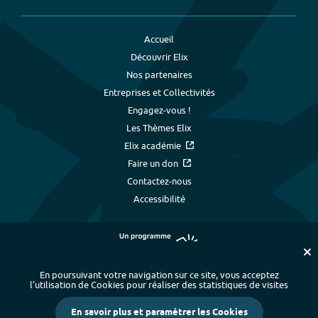
Accueil
Découvrir Elix
Nos partenaires
Entreprises et Collectivités
Engagez-vous !
Les Thèmes Elix
Elix académie
Faire un don
Contactez-nous
Accessibilité
En poursuivant votre navigation sur ce site, vous acceptez
l’utilisation de Cookies pour réaliser des statistiques de visites
Plan du site
-
Index alphabétique
-
En savoir plus et paramétrer les Cookies
Mentions légales et données personnelles
-
Paramétrer les cookies
-