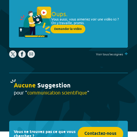
Oups.
Vous aussi, vous aimeriez voir une vidéo ici ?
On y travaille, promis.
Demander la vidéo
+
Voir tous les signes
Aucune
Suggestion
pour "
communication scientifique
"
Vous ne trouvez pas ce que vous
Contactez-nous
cherchez ?