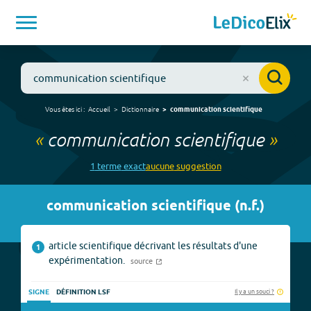
Vous êtes ici :
Accueil
Dictionnaire
communication scientifique
«
communication scientifique
»
1
terme
exact
aucune
suggestion
communication scientifique
(
n.f.
)
article scientifique décrivant les résultats d'une
1
expérimentation.
source
Il y a un souci ?
SIGNE
DÉFINITION LSF