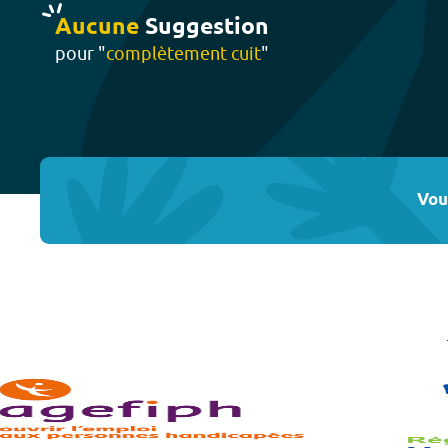
Aucune
Suggestion
pour "
complètement cuit
"
Vou