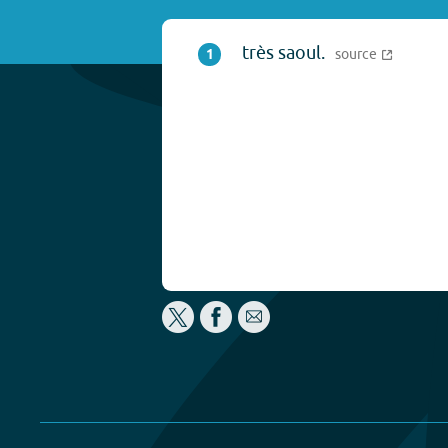
très saoul.
1
source