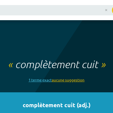
«
complètement cuit
»
1
terme
exact
aucune
suggestion
complètement cuit
(
adj.
)