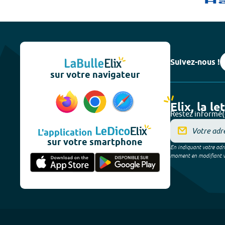
Suivez-nous !
sur votre navigateur
Elix, la le
Restez informé(
L'application
sur votre smartphone
En indiquant votre adre
moment en modifiant vos