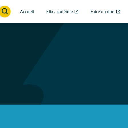
Accueil
Elix académie
Faire un don