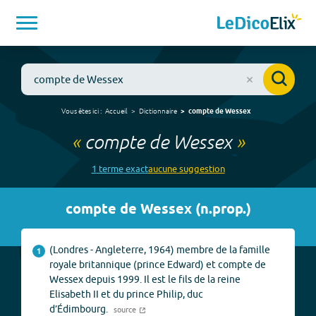
Vous êtes ici :
Accueil
Dictionnaire
compte de Wessex
«
compte de Wessex
»
1
terme
exact
aucune
suggestion
compte de Wessex
(
n.prop.
)
(Londres - Angleterre, 1964) membre de la famille
1
royale britannique (prince Edward) et compte de
Wessex depuis 1999. Il est le fils de la reine
Elisabeth II et du prince Philip, duc
d’Édimbourg.
source