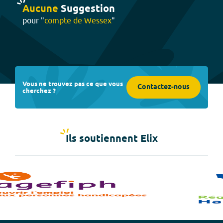
Aucune
Suggestion
pour "
compte de Wessex
"
Vous ne trouvez pas ce que vous
Contactez-nous
cherchez ?
Ils soutiennent Elix