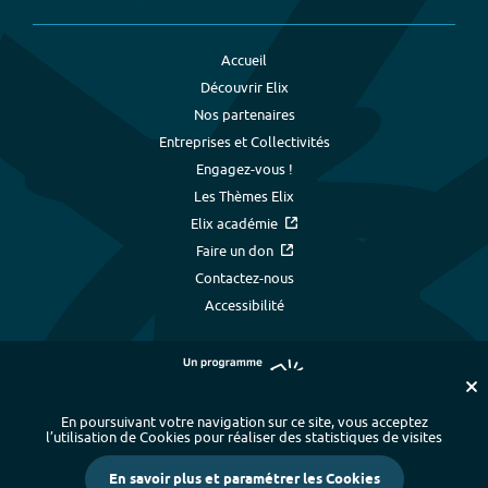
Accueil
Découvrir Elix
Nos partenaires
Entreprises et Collectivités
Engagez-vous !
Les Thèmes Elix
Elix académie
Faire un don
Contactez-nous
Accessibilité
En poursuivant votre navigation sur ce site, vous acceptez
l’utilisation de Cookies pour réaliser des statistiques de visites
Plan du site
-
Index alphabétique
-
En savoir plus et paramétrer les Cookies
Mentions légales et données personnelles
-
Paramétrer les cookies
-