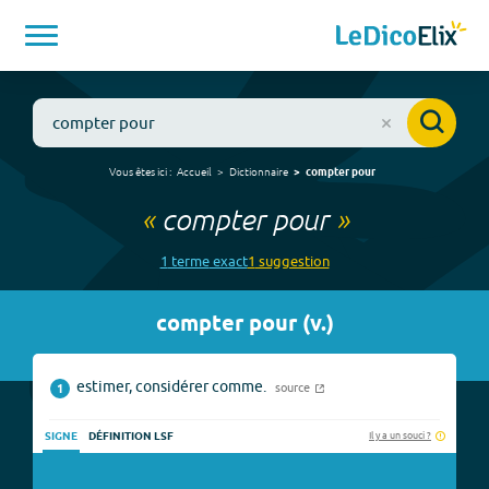
Vous êtes ici :
Accueil
Dictionnaire
compter pour
«
compter pour
»
1
terme
exact
1
suggestion
compter pour
(
v.
)
estimer, considérer comme.
source
1
Il y a un souci ?
SIGNE
DÉFINITION LSF