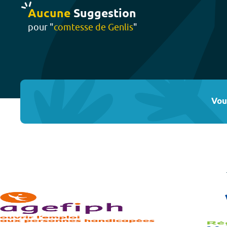
Aucune
Suggestion
pour "
comtesse de Genlis
"
Vou