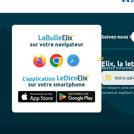
Suivez-nous !
sur votre navigateur
Elix, la le
Restez informé(
L'application
sur votre smartphone
En indiquant votre adre
moment en modifiant vos