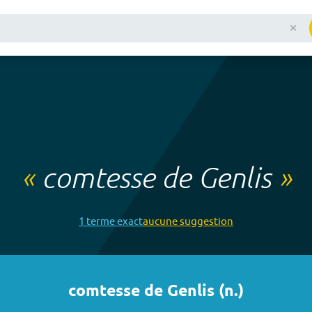
«
comtesse de Genlis
»
1
terme
exact
aucune
suggestion
comtesse de Genlis
(
n.
)