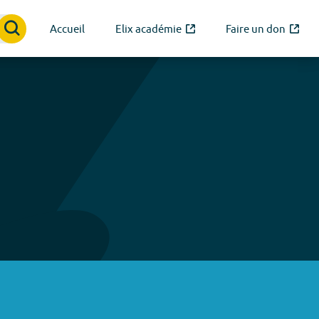
Accueil
Elix académie
Faire un don