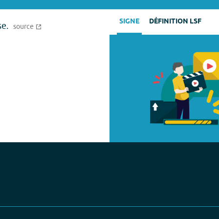
SIGNE
DÉFINITION LSF
se.
source