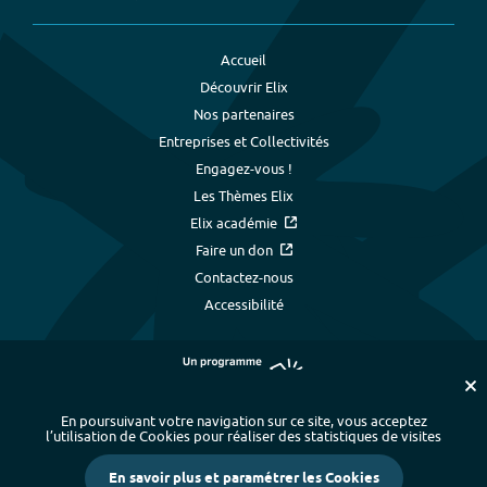
Accueil
Découvrir Elix
Nos partenaires
Entreprises et Collectivités
Engagez-vous !
Les Thèmes Elix
Elix académie
Faire un don
Contactez-nous
Accessibilité
En poursuivant votre navigation sur ce site, vous acceptez
l’utilisation de Cookies pour réaliser des statistiques de visites
Plan du site
-
Index alphabétique
-
En savoir plus et paramétrer les Cookies
Mentions légales et données personnelles
-
Paramétrer les cookies
-