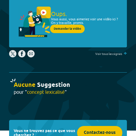
Oups.
Vous aussi, vous aimeriez voir une vidéo ici ?
On y travaille, promis.
Demander la vidéo
+
Voir tous les signes
Aucune
Suggestion
pour "
concept lexicalisé
"
Vous ne trouvez pas ce que vous
Contactez-nous
cherchez ?