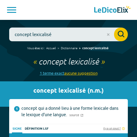
Vous êtes ici :
Accueil
Dictionnaire
concept lexicalisé
«
concept lexicalisé
»
1
terme
exact
aucune
suggestion
concept lexicalisé
(
n.m.
)
concept qui a donné lieu à une forme lexicale dans
1
le lexique d'une langue.
source
Il y a un souci ?
SIGNE
DÉFINITION LSF