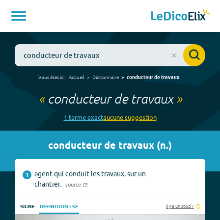
Vous êtes ici :
Accueil
Dictionnaire
conducteur de travaux
«
conducteur de travaux
»
1
terme
exact
aucune
suggestion
conducteur de travaux
(
n.
)
agent qui conduit les travaux, sur un
1
chantier.
source
Il y a un souci ?
SIGNE
DÉFINITION LSF