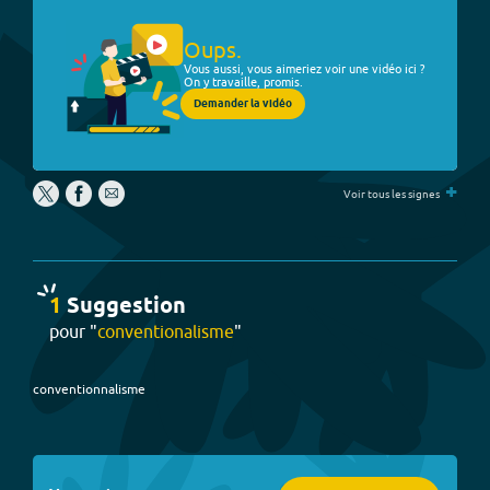
Oups.
Vous aussi, vous aimeriez voir une vidéo ici ?
On y travaille, promis.
Demander la vidéo
+
Voir tous les signes
1
Suggestion
pour "
conventionalisme
"
conventionnalisme