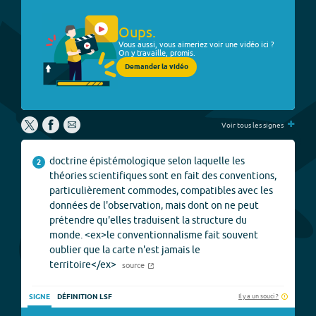
Oups.
Vous aussi, vous aimeriez voir une vidéo ici ?
On y travaille, promis.
Demander la vidéo
+
Voir tous les signes
doctrine épistémologique selon laquelle les
2
théories scientifiques sont en fait des conventions,
particulièrement commodes, compatibles avec les
données de l'observation, mais dont on ne peut
prétendre qu'elles traduisent la structure du
monde. <ex>le conventionnalisme fait souvent
oublier que la carte n'est jamais le
territoire</ex>
source
Il y a un souci ?
SIGNE
DÉFINITION LSF