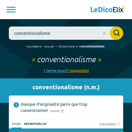
Vous êtes ici :
Accueil
Dictionnaire
conventionalisme
«
conventionalisme
»
1
terme
exact
1
suggestion
conventionalisme
(
n.m.
)
manque d'originalité parce que trop
1
conventionnel
source
Il y a un souci ?
SIGNE
DÉFINITION LSF