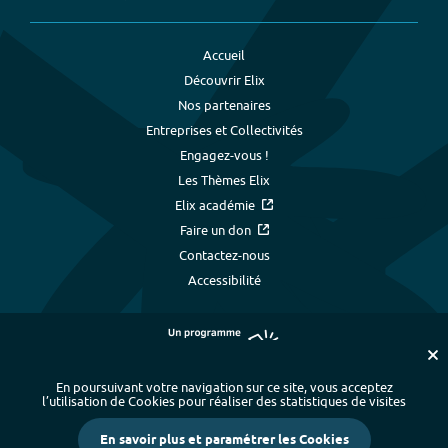
Accueil
Découvrir Elix
Nos partenaires
Entreprises et Collectivités
Engagez-vous !
Les Thèmes Elix
Elix académie
Faire un don
Contactez-nous
Accessibilité
En poursuivant votre navigation sur ce site, vous acceptez
l’utilisation de Cookies pour réaliser des statistiques de visites
Plan du site
-
Index alphabétique
-
En savoir plus et paramétrer les Cookies
Mentions légales et données personnelles
-
Paramétrer les cookies
-