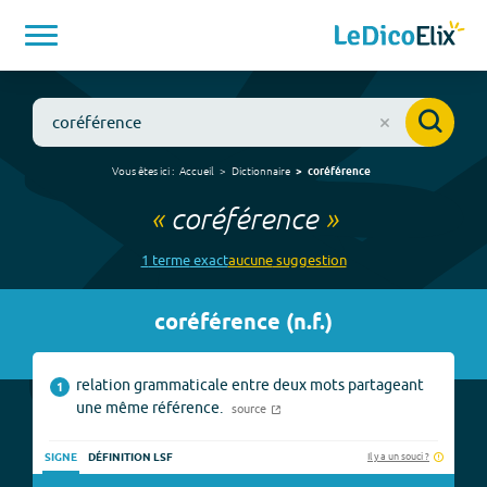
Vous êtes ici :
Accueil
Dictionnaire
coréférence
«
coréférence
»
1
terme
exact
aucune
suggestion
coréférence
(
n.f.
)
relation grammaticale entre deux mots partageant
1
une même référence.
source
Il y a un souci ?
SIGNE
DÉFINITION LSF