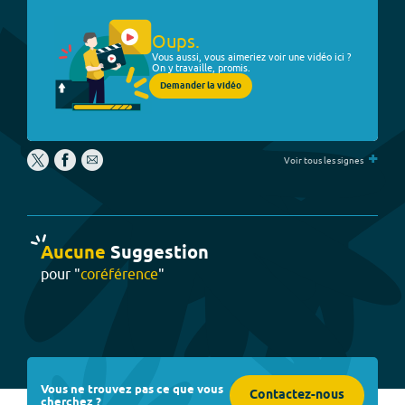
Oups.
Vous aussi, vous aimeriez voir une vidéo ici ?
On y travaille, promis.
Demander la vidéo
+
Voir tous les signes
Aucune
Suggestion
pour "
coréférence
"
Vous ne trouvez pas ce que vous
Contactez-nous
cherchez ?