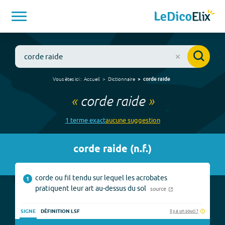
Vous êtes ici :
Accueil
Dictionnaire
corde raide
«
corde raide
»
1
terme
exact
aucune
suggestion
corde raide
(
n.f.
)
corde ou fil tendu sur lequel les acrobates
1
pratiquent leur art au-dessus du sol
source
Il y a un souci ?
SIGNE
DÉFINITION LSF