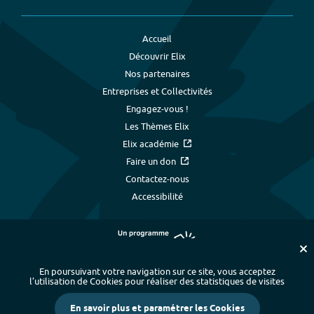
Accueil
Découvrir Elix
Nos partenaires
Entreprises et Collectivités
Engagez-vous !
Les Thèmes Elix
Elix académie
Faire un don
Contactez-nous
Accessibilité
En poursuivant votre navigation sur ce site, vous acceptez
l’utilisation de Cookies pour réaliser des statistiques de visites
Plan du site
-
Index alphabétique
-
En savoir plus et paramétrer les Cookies
Mentions légales et données personnelles
-
Paramétrer les cookies
-