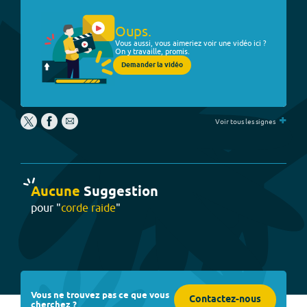
Oups.
Vous aussi, vous aimeriez voir une vidéo ici ?
On y travaille, promis.
Demander la vidéo
+
Voir tous les signes
Aucune
Suggestion
pour "
corde raide
"
Vous ne trouvez pas ce que vous
Contactez-nous
cherchez ?