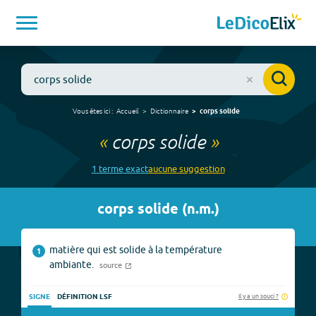
Vous êtes ici :
Accueil
Dictionnaire
corps solide
«
corps solide
»
1
terme
exact
aucune
suggestion
corps solide
(
n.m.
)
matière qui est solide à la température
1
ambiante.
source
Il y a un souci ?
SIGNE
DÉFINITION LSF