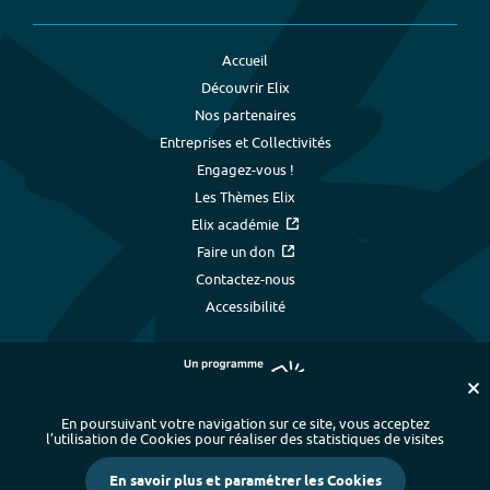
Accueil
Découvrir Elix
Nos partenaires
Entreprises et Collectivités
Engagez-vous !
Les Thèmes Elix
Elix académie
Faire un don
Contactez-nous
Accessibilité
En poursuivant votre navigation sur ce site, vous acceptez
l’utilisation de Cookies pour réaliser des statistiques de visites
Plan du site
-
Index alphabétique
-
En savoir plus et paramétrer les Cookies
Mentions légales et données personnelles
-
Paramétrer les cookies
-