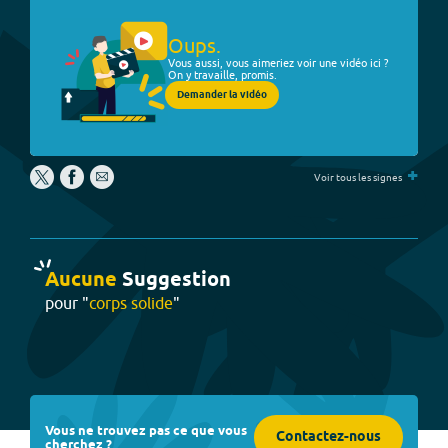
Oups.
Vous aussi, vous aimeriez voir une vidéo ici ?
On y travaille, promis.
Demander la vidéo
+
Voir tous les signes
Aucune
Suggestion
pour "
corps solide
"
Vous ne trouvez pas ce que vous
Contactez-nous
cherchez ?