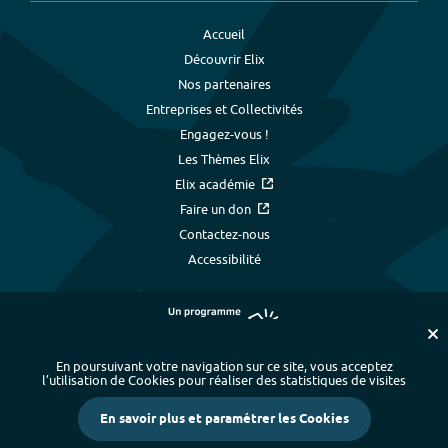
Accueil
Découvrir Elix
Nos partenaires
Entreprises et Collectivités
Engagez-vous !
Les Thèmes Elix
Elix académie
Faire un don
Contactez-nous
Accessibilité
En poursuivant votre navigation sur ce site, vous acceptez
l’utilisation de Cookies pour réaliser des statistiques de visites
Plan du site
-
Index alphabétique
-
En savoir plus et paramétrer les Cookies
Mentions légales et données personnelles
-
Paramétrer les cookies
-
Crédits