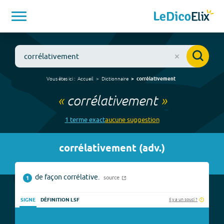
Vous êtes ici :
Accueil
Dictionnaire
corrélativement
«
corrélativement
»
1
terme
exact
aucune
suggestion
corrélativement
(
adv.
)
de façon corrélative.
source
1
Il y a un souci ?
SIGNE
DÉFINITION LSF