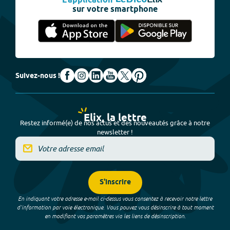
L'application
sur votre smartphone
Suivez-nous !
Elix, la lettre
Restez informé(e) de nos actus et des nouveautés grâce à notre
newsletter !
S'inscrire
En indiquant votre adresse e-mail ci-dessus vous consentez à recevoir notre lettre
d’information par voie électronique. Vous pouvez vous désinscrire à tout moment
en modifiant vos paramètres via les liens de désinscription.