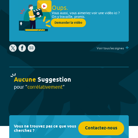
Oups.
Vous aussi, vous aimeriez voir une vidéo ici ?
On y travaille, promis.
Demander la vidéo
+
Voir tous les signes
Aucune
Suggestion
pour "
corrélativement
"
Vous ne trouvez pas ce que vous
Contactez-nous
cherchez ?