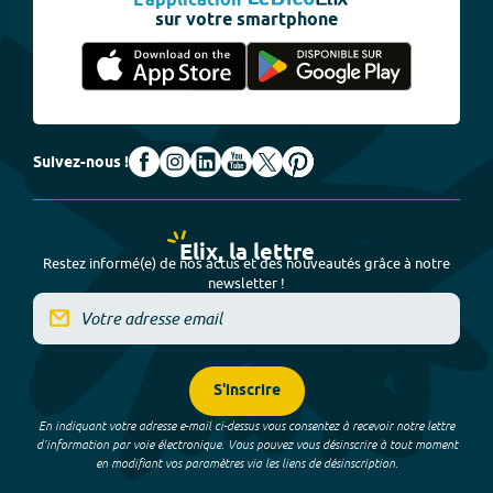
L'application
sur votre smartphone
Suivez-nous !
Elix, la lettre
Restez informé(e) de nos actus et des nouveautés grâce à notre
newsletter !
S'inscrire
En indiquant votre adresse e-mail ci-dessus vous consentez à recevoir notre lettre
d’information par voie électronique. Vous pouvez vous désinscrire à tout moment
en modifiant vos paramètres via les liens de désinscription.