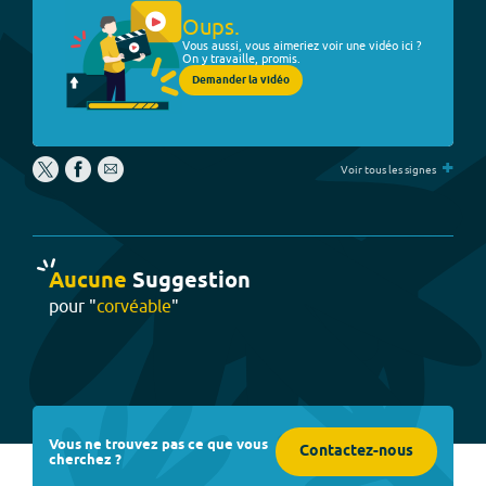
Oups.
Vous aussi, vous aimeriez voir une vidéo ici ?
On y travaille, promis.
Demander la vidéo
+
Voir tous les signes
Aucune
Suggestion
pour "
corvéable
"
Vous ne trouvez pas ce que vous
Contactez-nous
cherchez ?