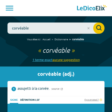
Vous êtes ici :
Accueil
Dictionnaire
corvéable
«
corvéable
»
1
terme
exact
aucune
suggestion
corvéable
(
adj.
)
assujetti à la corvée.
source
1
Il y a un souci ?
SIGNE
DÉFINITION LSF