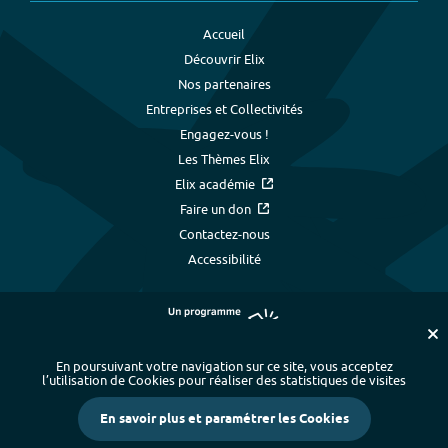
Accueil
Découvrir Elix
Nos partenaires
Entreprises et Collectivités
Engagez-vous !
Les Thèmes Elix
Elix académie
Faire un don
Contactez-nous
Accessibilité
En poursuivant votre navigation sur ce site, vous acceptez
l’utilisation de Cookies pour réaliser des statistiques de visites
Plan du site
-
Index alphabétique
-
En savoir plus et paramétrer les Cookies
Mentions légales et données personnelles
-
Paramétrer les cookies
-
Crédits